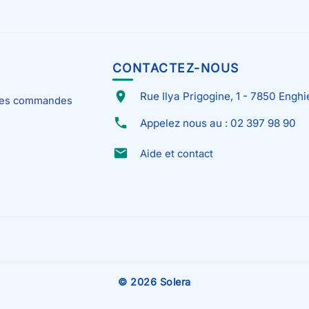
CONTACTEZ-NOUS
place
Rue Ilya Prigogine, 1 - 7850 Enghi
 mes commandes
phone
Appelez nous au : 02 397 98 90
email
Aide et contact
© 2026 Solera